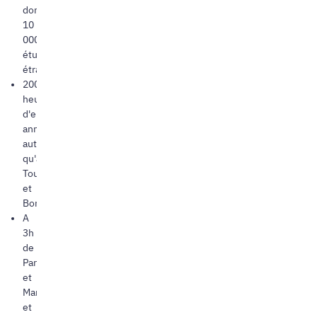
dont
10
000
étudiants
étrangers
2000
heures
d'ensoleillement
annuel,
autant
qu'à
Toulouse
et
Bordeaux
A
3h
de
Paris
et
Marseille
et