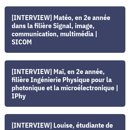
INP
[INTERVIEW]
-
Matéo,
[INTERVIEW] Matéo, en 2e année
Phelma,
en
dans la filière Signal, image,
UGA
2e
-
communication, multimédia |
année
Filière
SICOM
dans
Biomedical
la
Engineering
filière
|
[INTERVIEW]
Signal,
Biomed
Maï,
[INTERVIEW] Maï, en 2e année,
image,
en
filière Ingénierie Physique pour la
communication,
2e
multimédia
photonique et la microélectronique |
année,
|
IPhy
filière
SICOM
Ingénierie
Physique
[INTERVIEW]
pour
Louise,
[INTERVIEW] Louise, étudiante de
la