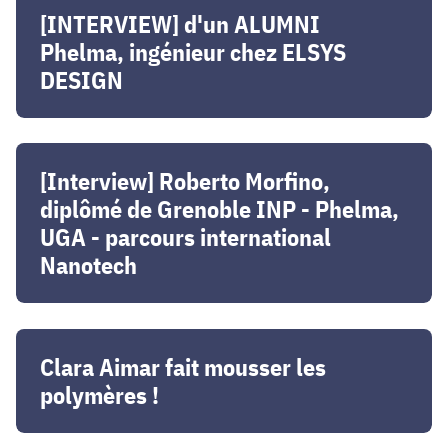
et
d'un
[INTERVIEW] d'un ALUMNI
co-
ALUMNI
Phelma, ingénieur chez ELSYS
fondateur
Phelma,
DESIGN
de
ingénieur
Verkor
chez
ELSYS
[Interview]
DESIGN
Roberto
[Interview] Roberto Morfino,
Morfino,
diplômé de Grenoble INP - Phelma,
diplômé
UGA - parcours international
de
Nanotech
Grenoble
INP
-
Clara
Phelma,
Aimar
Clara Aimar fait mousser les
UGA
fait
polymères !
-
mousser
parcours
les
international