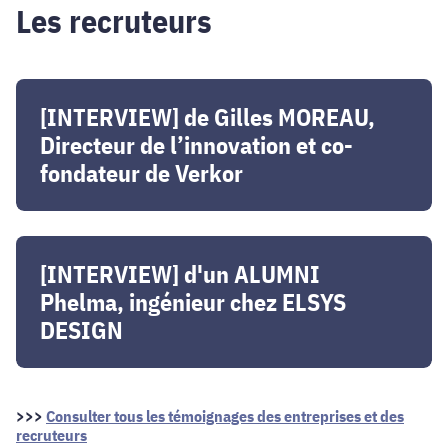
Les recruteurs
Lille
[INTERVIEW]
de
[INTERVIEW] de Gilles MOREAU,
Gilles
Directeur de l’innovation et co-
MOREAU,
fondateur de Verkor
Directeur
de
l’innovation
[INTERVIEW]
et
d'un
[INTERVIEW] d'un ALUMNI
co-
ALUMNI
Phelma, ingénieur chez ELSYS
fondateur
Phelma,
DESIGN
de
ingénieur
Verkor
chez
ELSYS
DESIGN
>>>
Consulter tous les témoignages des entreprises et des
recruteurs