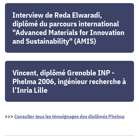
polymères
Nanotech
Interview
!
de
Interview de Reda Elwaradi,
Reda
diplômé du parcours international
Elwaradi,
"Advanced Materials for Innovation
diplômé
and Sustainability" (AMIS)
du
parcours
international
Vincent,
"Advanced
diplômé
Vincent, diplômé Grenoble INP -
Materials
Grenoble
Phelma 2006, ingénieur recherche à
for
INP
Innovation
l’Inria Lille
-
and
Phelma
Sustainability"
2006,
(AMIS)
ingénieur
>>>
Consulter tous les témoignages des diplômés Phelma
recherche
à
l’Inria