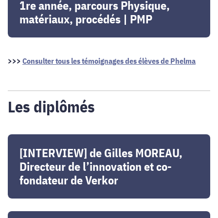
étudiante
1re année, parcours Physique,
photonique
de
et
matériaux, procédés | PMP
1re
la
année,
microélectronique
parcours
|
Physique,
>>>
Consulter tous les témoignages des élèves de Phelma
IPhy
matériaux,
procédés
|
Les diplômés
PMP
[INTERVIEW]
de
[INTERVIEW] de Gilles MOREAU,
Gilles
Directeur de l’innovation et co-
MOREAU,
fondateur de Verkor
Directeur
de
l’innovation
[INTERVIEW]