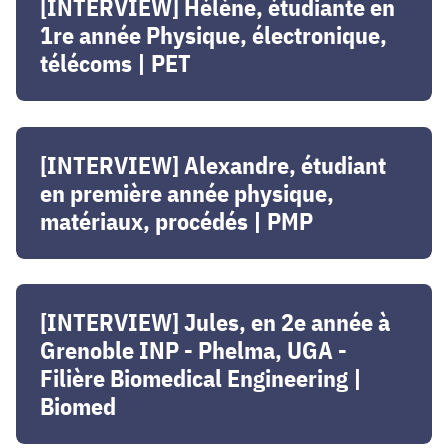
Hélène,
[INTERVIEW] Hélène, étudiante en
étudiante
1re année Physique, électronique,
en
télécoms | PET
1re
année
Physique,
[INTERVIEW]
électronique,
Alexandre,
[INTERVIEW] Alexandre, étudiant
télécoms
étudiant
en première année physique,
|
en
matériaux, procédés | PMP
PET
première
année
physique,
[INTERVIEW]
matériaux,
Jules,
[INTERVIEW] Jules, en 2e année à
procédés
en
Grenoble INP - Phelma, UGA -
|
2e
Filière Biomedical Engineering |
PMP
année
Biomed
à
Grenoble