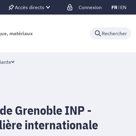
Accès directs
Connexion
FR
EN
ique, matériaux
Rechercher
iante
 de Grenoble INP -
lière internationale