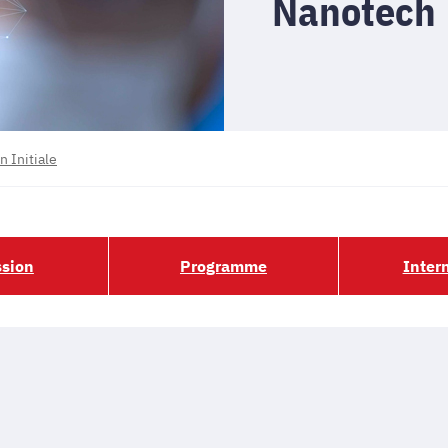
Nanotech
n Initiale
sion
Programme
Inter