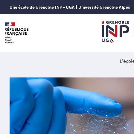
Une école de Grenoble INP - UGA | Université Grenoble Alpes
L'écol