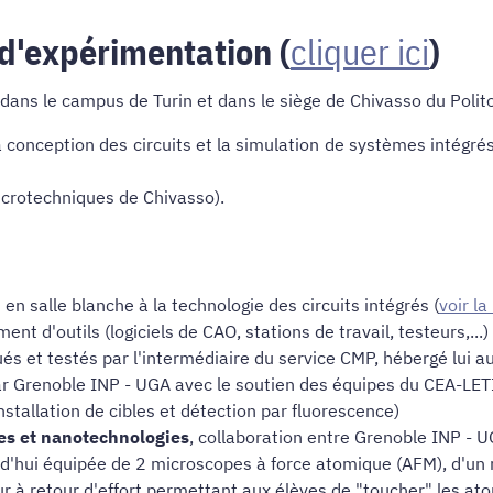
 d'expérimentation (
cliquer ici
)
ans le campus de Turin et dans le siège de Chivasso du Polito
la conception des circuits et la simulation de systèmes intégr
icrotechniques de Chivasso).
 en salle blanche à la technologie des circuits intégrés (
voir l
nt d'outils (logiciels de CAO, stations de travail, testeurs,...
ués et testés par l'intermédiaire du service CMP, hébergé lui 
ar Grenoble INP - UGA avec le soutien des équipes du CEA-LETI
nstallation de cibles et détection par fluorescence)
es et nanotechnologies
, collaboration entre Grenoble INP - U
hui équipée de 2 microscopes à force atomique (AFM), d'un m
r à retour d'effort permettant aux élèves de "toucher" les at