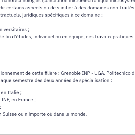
 et nanotechnologies (conception microélectronique microsystè
ndir certains aspects ou de s'initier à des domaines non-traités
tractuels, juridiques spécifiques à ce domaine ;
iversitaires ;
de fin d'études, individuel ou en équipe, des travaux pratiqu
ionnement de cette filière : Grenoble INP - UGA, Politecnico 
r chaque semestre des deux années de spécialisation :
en Italie ;
 INP, en France ;
;
en Suisse ou n'importe où dans le monde.