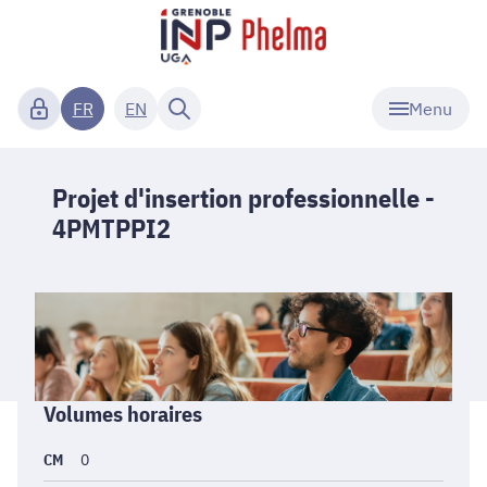
Menu
FR
EN
Projet d'insertion professionnelle -
4PMTPPI2
Informations
Volumes horaires
générales
CM
0