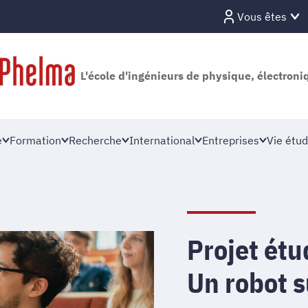
Vous êtes
L'école d'ingénieurs de physique, électron
e
Formation
Recherche
International
Entreprises
Vie étud
Projet étu
Un robot s