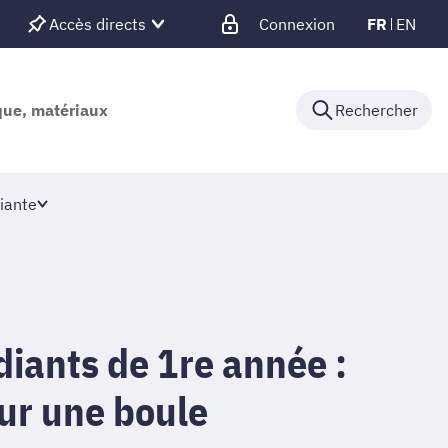
Accès directs
Connexion
FR
EN
ique, matériaux
Rechercher
iante
diants de 1re année :
ur une boule