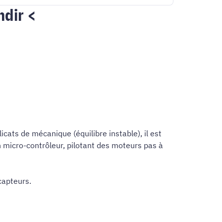
ndir <
ats de mécanique (équilibre instable), il est
n micro-contrôleur, pilotant des moteurs pas à
capteurs.