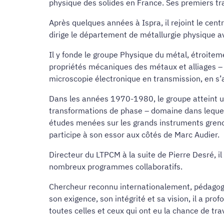
physique des solides en France. Ses premiers tra
Après quelques années à Ispra, il rejoint le cen
dirige le département de métallurgie physique av
Il y fonde le groupe Physique du métal, étroitem
propriétés mécaniques des métaux et alliages – 
microscopie électronique en transmission, en s’a
Dans les années 1970-1980, le groupe atteint u
transformations de phase – domaine dans lequel
études menées sur les grands instruments grenob
participe à son essor aux côtés de Marc Audier.
Directeur du LTPCM à la suite de Pierre Desré, i
nombreux programmes collaboratifs.
Chercheur reconnu internationalement, pédagogu
son exigence, son intégrité et sa vision, il a p
toutes celles et ceux qui ont eu la chance de trav