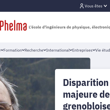
Vous êtes
L'école d'ingénieurs de physique, électron
e
Formation
Recherche
International
Entreprises
Vie étud
Disparition
majeure de 
grenoblois