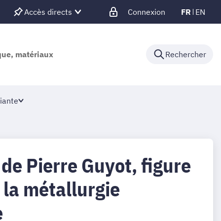
Accès directs
Connexion
FR
EN
ique, matériaux
Rechercher
iante
 de Pierre Guyot, figure
la métallurgie
e