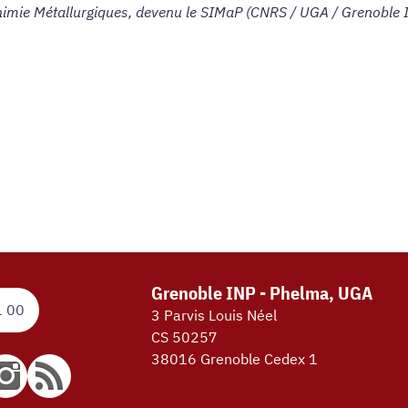
imie Métallurgiques, devenu le SIMaP (CNRS / UGA / Grenoble 
Grenoble INP - Phelma, UGA
1 00
3 Parvis Louis Néel
CS 50257
38016 Grenoble Cedex 1