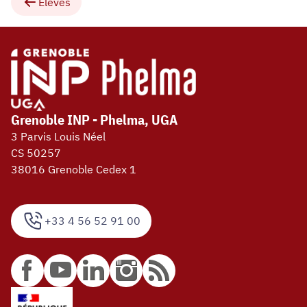
Elèves
Grenoble INP - Phelma, UGA
3 Parvis Louis Néel
CS 50257
38016 Grenoble Cedex 1
+33 4 56 52 91 00