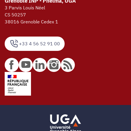
Grenoble INP - Phelma, UGA
3 Parvis Louis Néel
CS 50257
38016 Grenoble Cedex 1
+33 4 56 52 91 00