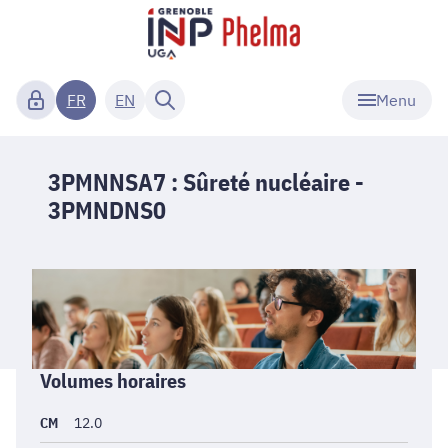
Menu
FR
EN
3PMNNSA7 : Sûreté nucléaire -
3PMNDNS0
Informations
Volumes horaires
générales
CM
12.0