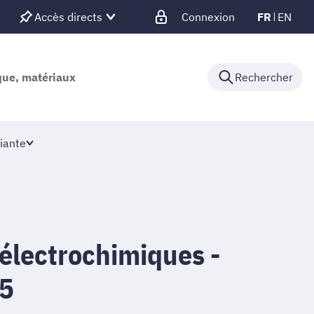
Accès directs
Connexion
FR
EN
ique, matériaux
Rechercher
iante
électrochimiques -
5