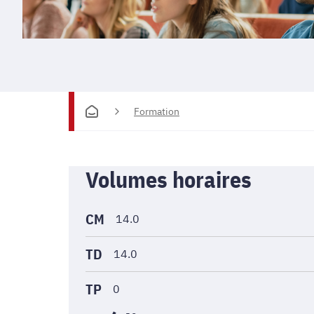
Formation
Informations
Volumes horaires
générales
CM
14.0
TD
14.0
TP
0