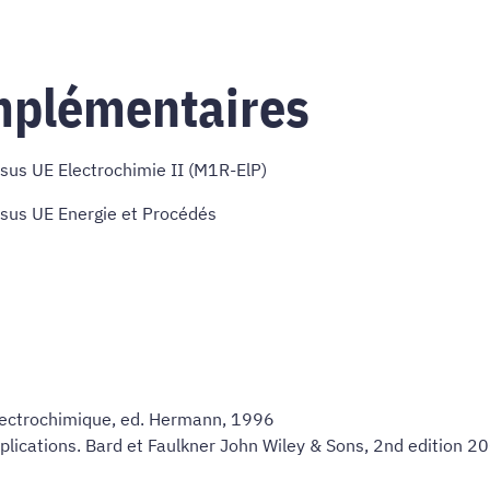
mplémentaires
rsus UE Electrochimie II (M1R-ElP)
rsus UE Energie et Procédés
 électrochimique, ed. Hermann, 1996
ications. Bard et Faulkner John Wiley & Sons, 2nd edition 200