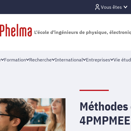
Vous êtes
L'école d'ingénieurs de physique, électron
e
Formation
Recherche
International
Entreprises
Vie étud
Méthodes 
4PMPMEE