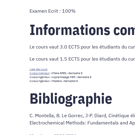
Examen Ecrit : 100%
Informations co
Le cours vaut 3.0 ECTS pour les étudiants du cu
Le cours vaut 1.5 ECTS pour les étudiants du cu
Liste des cours
Cursus ingénieur
->
Filière EPEE
->Semestre 8
Cursus ingénieur
->
Apprentissage MEP
->Semestre 8
Cursus ingénieur
->
Masters
->Semestre 8
Bibliographie
C. Montella, B. Le Gorrec, J-P. Diard, Cinétique
Electrochemical Methods: Fundamentals and Appl