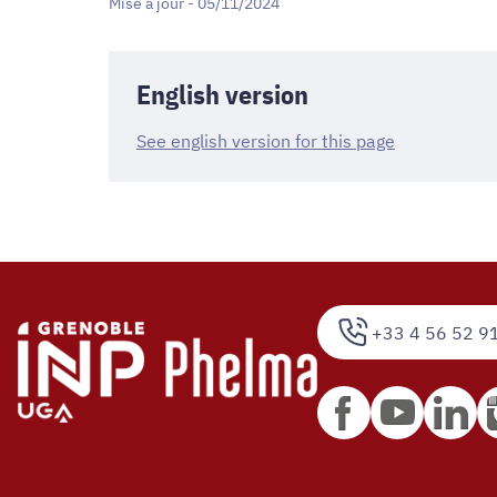
Mise à jour - 05/11/2024
English version
See english version for this page
+33 4 56 52 9