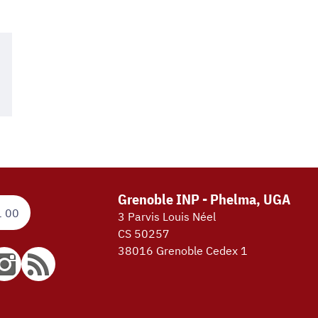
Grenoble INP - Phelma, UGA
1 00
3 Parvis Louis Néel
CS 50257
38016 Grenoble Cedex 1