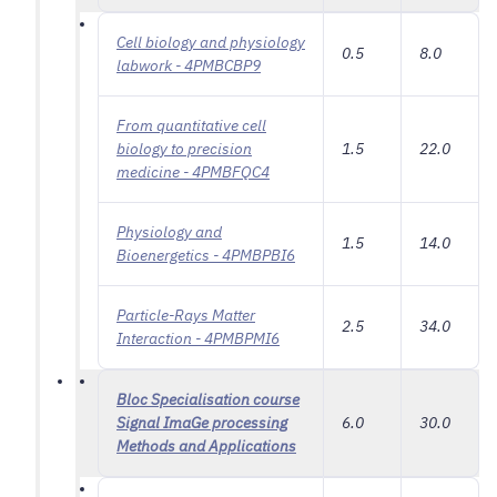
Cell biology and physiology
0.5
8.0
labwork - 4PMBCBP9
From quantitative cell
biology to precision
1.5
22.0
medicine - 4PMBFQC4
Physiology and
1.5
14.0
Bioenergetics - 4PMBPBI6
Particle-Rays Matter
2.5
34.0
Interaction - 4PMBPMI6
Bloc Specialisation course
Signal ImaGe processing
6.0
30.0
Methods and Applications