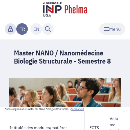
Menu
FR
EN
Master NANO / Nanomédecine
Biologie Structurale - Semestre 8
Cursus ingénieur
->
Master NN Nano Biologie Structurale
->
Semestre 8
Volu
me
Intitulés des modules/matières
ECTS