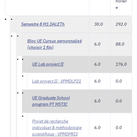
horair
e
Semestre 8 M1 DALETh
30.0
292.0
Bloc UE Cursus personnalisé
6.0
88.0
(choisir 1 fils)
UE Lab project II
6.0
176.0
Lab project II - VPMDLP21
6.0
0.0
UE Graduate School
6.0
0.0
program PT MSTIC
Projet de recherche
individuel & méthodologie
6.0
0.0
scientifique - VPMDPRI3